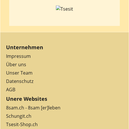
Unternehmen
SOAPROCKS
-
Edle
Seife
im
Edelstein-Look
Impressum
Sanfte Edelsteinseife von SOAPROCKS für Gesichts & Körperpflege
Über uns
Unser Team
Datenschutz
AGB
Unere Websites
8sam.ch - 8sam [er]leben
Schungit.ch
Tsesit-Shop.ch