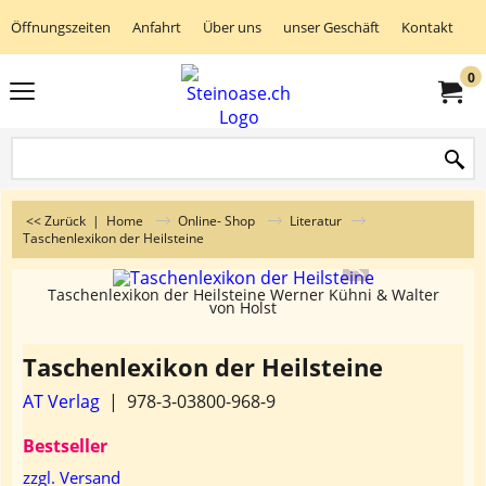
Öffnungszeiten
Anfahrt
Über uns
unser Geschäft
Kontakt
K
0
<< Zurück
|
Home
Online- Shop
Literatur
Taschenlexikon der Heilsteine
Taschenlexikon der Heilsteine Werner Kühni & Walter
von Holst
Taschenlexikon der Heilsteine
AT Verlag
978-3-03800-968-9
Bestseller
zzgl. Versand